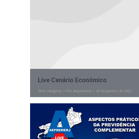
Live Cenário Econômico
Sem categoria
Por
Aepremerj
29 de janeiro de 2021