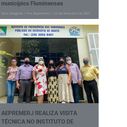
municípios Fluminenses
Sem categoria
Por
Aepremerj
22 de fevereiro de 2021
AEPREMERJ REALIZA VISITA
TÉCNICA NO INSTITUTO DE