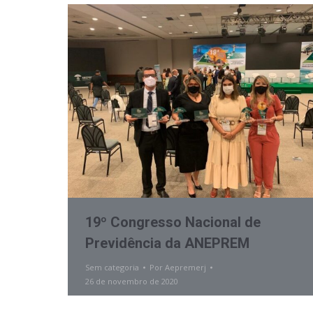
19º Congresso Nacional de
Previdência da ANEPREM
Sem categoria
Por
Aepremerj
26 de novembro de 2020