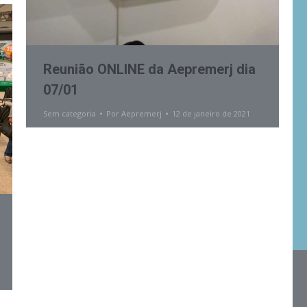
Reunião ONLINE da Aepremerj dia
07/01
Sem categoria
Por
Aepremerj
12 de janeiro de 2021