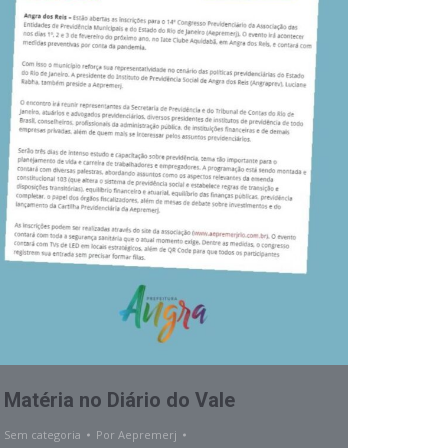
Matéria no Diário do Vale
Sem categoria
Por
Aepremerj