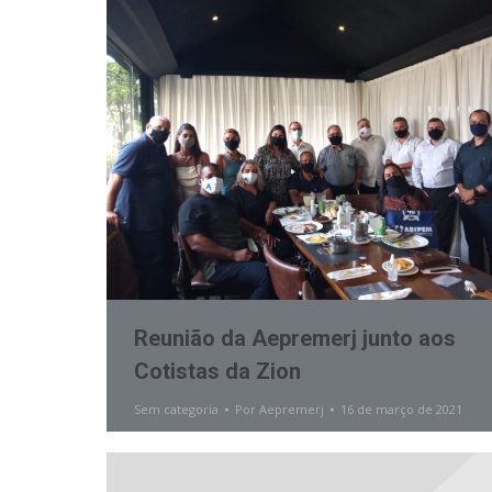
Reunião da Aepremerj junto aos
Cotistas da Zion
Sem categoria
Por
Aepremerj
16 de março de 2021