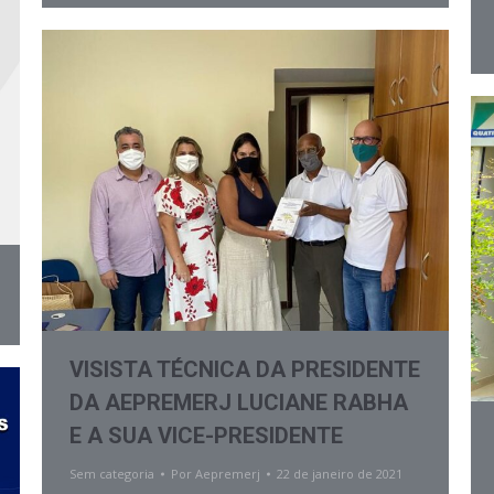
VISISTA TÉCNICA DA PRESIDENTE
DA AEPREMERJ LUCIANE RABHA
E A SUA VICE-PRESIDENTE
Sem categoria
Por
Aepremerj
22 de janeiro de 2021