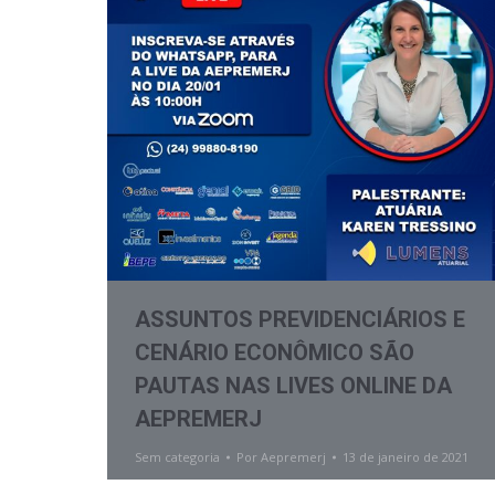
ASSUNTOS PREVIDENCIÁRIOS E
CENÁRIO ECONÔMICO SÃO
PAUTAS NAS LIVES ONLINE DA
AEPREMERJ
Sem categoria
Por
Aepremerj
13 de janeiro de 2021