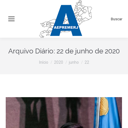
Search:
Buscar
Arquivo Diário:
22 de junho de 2020
Você está aqui:
Início
2020
junho
22